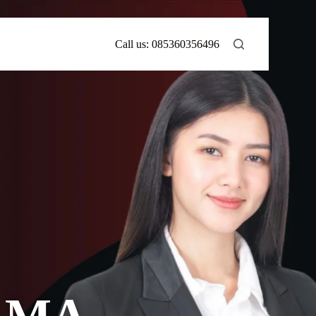
Call us:
085360356496